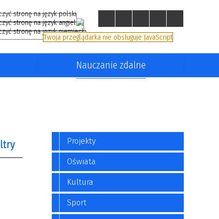
Twoja przeglądarka nie obsługuje JavaScript
Nauczanie zdalne
tnich
Program edukacyjny Klub Szkół
UNICEF
Projekty
encji
Wszystkie kolory świata
iltry
Oświata
fraza
e
Język angielski
Kultura
Sport
—
i