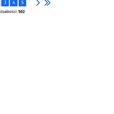
3
4
5
ktualności:
502