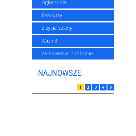
Ogłoszenia
Konkursy
a
Z życia szkoły
Ważne!
Zamówienia publiczne
NAJNOWSZE
1
2
3
4
5